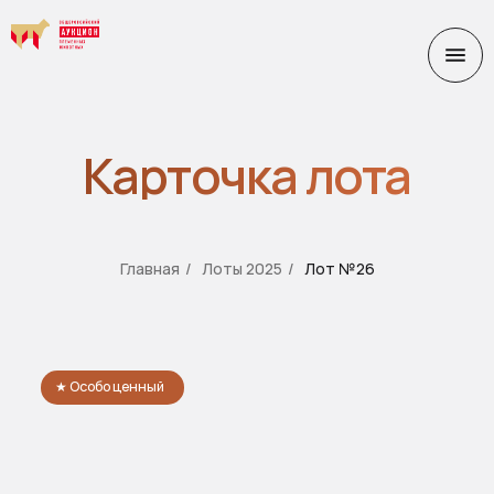
Карточка лота
Главная
/
Лоты 2025
/
Лот №26
★ Особо ценный