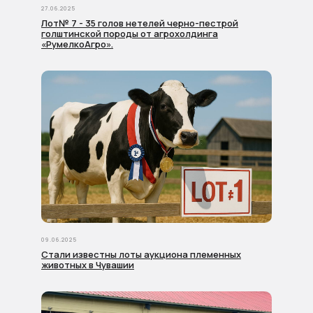
27.06.2025
Лот№ 7 - 35 голов нетелей черно-пестрой
голштинской породы от агрохолдинга
«РумелкоАгро».
Отправляя заявку, я подтверждаю своё согласие с
политико
БЫТЬ В КУРСЕ
Хочу узнать лоты
09.06.2025
Стали известны лоты аукциона племенных
первым
животных в Чувашии