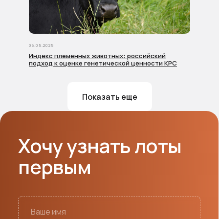
06.05.2025
Контакты
Индекс племенных животных: российский
подход к оценке генетической ценности КРС
Наши сотрудники ответят
на ваши вопросы
Показать еще
СВЯЗАТЬСЯ СО МНОЙ
Марина
Общие вопросы
auction@chebomilk.ru
+7 (919) 670 99 37
Александр
Вопросы по аукциону