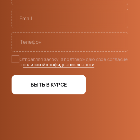
auction@chebomilk.ru
+7 (927) 667 67 13
Ольга
Подготовка животных к аукциону
+7 (953) 014-93-77
Схема проезда
ул. Промышленная, 1Б, п. Новое Атлашево,
Чебоксарский МО
ПРОЛОЖИТЬ МАРШРУТ