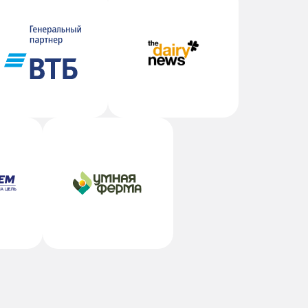
льга
дготовка животных к
кциону
 (953) 014-93-77