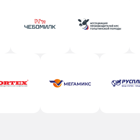
Александр
О
сы
Вопросы по аукциону
По
ау
milk.ru
auction@chebomilk.ru
 37
+7 (927) 667 67 13
+7