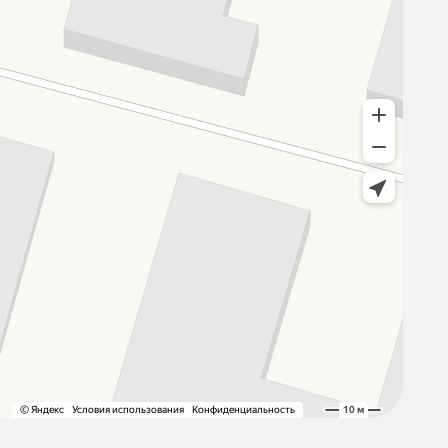
ых животных
?
,