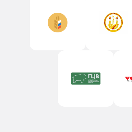
Контакты
Марина
Общие вопро
Наши сотрудники ответят
на ваши вопросы
СВЯЗАТЬСЯ СО МНОЙ
auction@chebo
+7 (919) 670 99