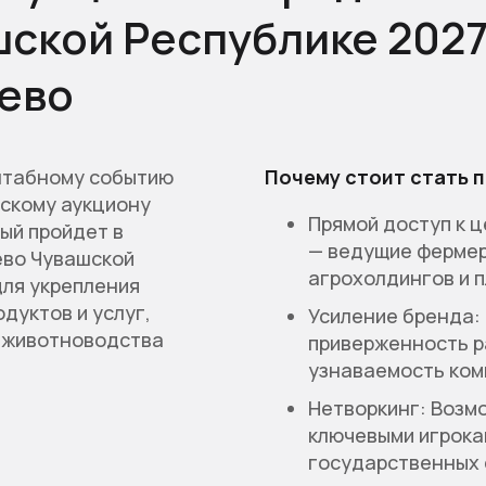
ской Республике 2027
шево
штабному событию
Почему стоит стать 
скому аукциону
Прямой доступ к ц
ый пройдет в
— ведущие фермер
ево Чувашской
агрохолдингов и п
для укрепления
дуктов и услуг,
Усиление бренда:
о животноводства
приверженность р
узнаваемость ком
Нетворкинг: Возм
ключевыми игрока
государственных 