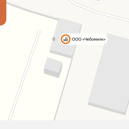
й
аукцион племенн
У вас остались вопросы
Оставьте свои контакты
и мы свяжемся с вами!