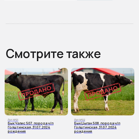
Лот №01
Лот №02
Бык Чэлис 507, порода ч/п
Бык Цыган 508, порода ч/п
Голштинская, 31.07.2024
Голштинская, 31.07.2024
рождения
рождения