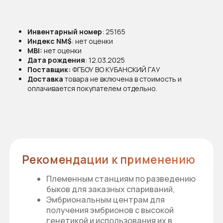
Инвентарный номер
: 25165
Рекомендации к применению
Индекс NM$
: нет оценки
MBI:
нет оценки
Племенным станциям по разведению
Дата рождения
: 12.03.2025
быков для заказных спариваний,
Поставщик:
ФГБОУ ВО КУБАНСКИЙ ГАУ
Эмбриональным центрам для
Доставка
товара не включена в стоимость и
получения эмбрионов с высокой
оплачивается покупателем отдельно.
генетикой и использования их в
племенной работе,
Молочным хозяйствам для создания
племенного ядра из ценных коров для
дальнейшего разведения.
Документы