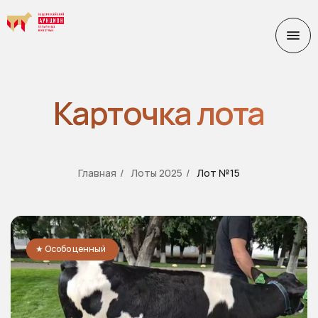
Карточка лота
Главная
/
Лоты 2025
/
Лот №15
★ Особо ценный