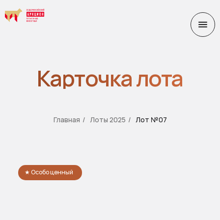
Карточка лота
Главная
/
Лоты 2025
/
Лот №07
★ Особо ценный