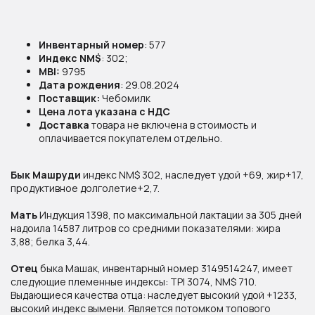
Инвентарный номер
: 577
Индекс NM$
: 302;
MBI:
9795
Дата рождения
: 29.08.2024
Поставщик:
Чебомилк
Цена лота указана с НДС
Доставка
товара не включена в стоимость и
оплачивается покупателем отдельно.
Бык Машруди
индекс NM$ 302, наследует удой +69, жир+17,
продуктивное долголетие+2,7.
Рекомендации к применению
Мать
Индукция 1398, по максимальной лактации за 305 дней
надоила 14587 литров со средними показателями: жира
Организациям по искусственному
3,88; белка 3,44.
осеменению сельскохозяйственных
животных.
Отец
быка Машак, инвентарный номер 3149514247, имеет
следующие племенные индексы: TPI 3074, NM$ 710.
Выдающиеся качества отца: наследует высокий удой +1233,
высокий индекс вымени. Является потомком топового