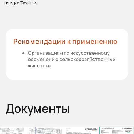
предка Тахитти.
Документы
Смотрите также