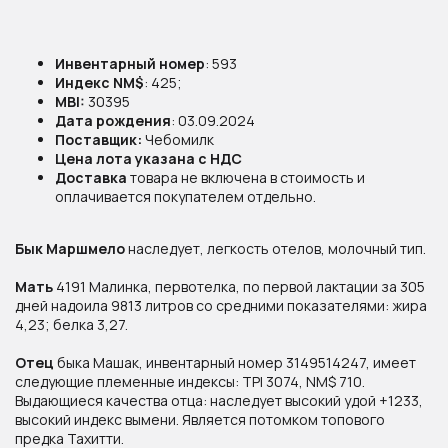
Инвентарный номер
: 593
Индекс NM$
: 425;
MBI:
30395
Дата рождения
: 03.09.2024
Поставщик:
Чебомилк
Цена лота указана с НДС
Доставка
товара не включена в стоимость и
оплачивается покупателем отдельно.
Бык Маршмело
наследует, легкость отелов, молочный тип.
Рекомендации к применению
Мать
4191 Малинка, первотелка, по первой лактации за 305
дней надоила 9813 литров со средними показателями: жира
Организациям по искусственному
4,23; белка 3,27.
осеменению сельскохозяйственных
животных.
Отец
быка Машак, инвентарный номер 3149514247, имеет
следующие племенные индексы: TPI 3074, NM$ 710.
Выдающиеся качества отца: наследует высокий удой +1233,
высокий индекс вымени. Является потомком топового
предка Тахитти.