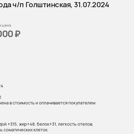
ода ч/п Голштинская, 31.07.2024
я цена
000
₽
24
С
чена в стоимость и оплачивается покупателем
ой +315, жир+48, белок+31, легкость отелов,
ь соматических клеток.