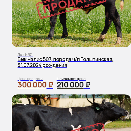
Лот №01
Бык Чэлис 507, порода ч/п Голштинская,
31.07.2024 рождения
Цена продажи
Начальная цена
300 000
₽
210 000
₽