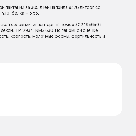
ой лактации за 305 дней надоила 9376 литров со
,19; белка — 3,55.
ской селекции, инвентарный номер 3224956504,
ексы: TPI 2934, NM$ 630. По геномной оценке,
сть, крепость, молочные формы, фертильность и