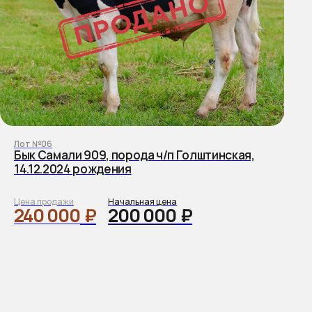
Лот №06
Бык Самали 909, порода ч/п Голштинская,
14.12.2024 рождения
Цена продажи
Начальная цена
240 000
₽
200 000
₽
льга
дготовка животных к
кциону
 (953) 014-93-77