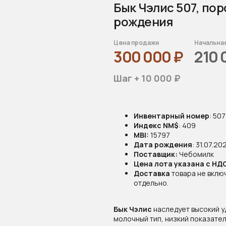
Бык Чэлис 507, пор
рождения
Цена продажи
Начальна
300 000
₽
210 
Шаг + 10 000 ₽
Инвентарный номер
: 507
Индекс NM$
: 409
MBI:
15797
Дата рождения
: 31.07.20
Поставщик:
Чебомилк
Цена лота указана с НД
Доставка
товара не вклю
отдельно.
Бык Чэлис
наследует высокий уд
молочный тип, низкий показател