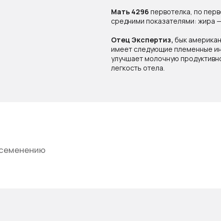
Мать 4296
первотелка, по перв
средними показателями: жира — 4
Отец Экспертиз,
бык американ
имеет следующие племенные инд
улучшает молочную продуктивно
легкость отела.
ению