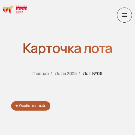
Карточка лота
Главная
/
Лоты 2025
/
Лот №06
★ Особо ценный