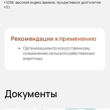
+1098, высокий индекс вымени, продуктивное долголетие
+3,1.
Документы
Смотрите также