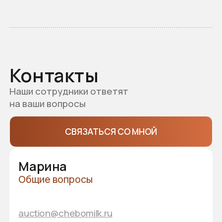
+7 (953) 014-93-77
Схема проезда
ул. Промышленная, 1Б, п. Новое Атлашево,
Чебоксарский МО
ПРОЛОЖИТЬ МАРШРУТ